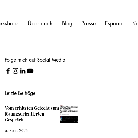
rkshops
Über mich
Blog
Presse
Español
Ko
Folge mich auf Social Media
Letzte Beiträge
Vom erhitzten Gefecht zum
lösungsorientierten
Gespräch
5. Sept. 2025