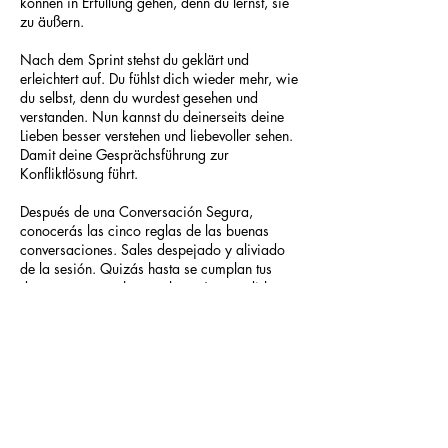
können in Erfüllung gehen, denn du lernst, sie
zu äußern.
Nach dem Sprint stehst du geklärt und
erleichtert auf. Du fühlst dich wieder mehr, wie
du selbst, denn du wurdest gesehen und
verstanden. Nun kannst du deinerseits deine
Lieben besser verstehen und liebevoller sehen.
Damit deine Gesprächsführung zur
Konfliktlösung führt.
Después de una Conversación Segura,
conocerás las cinco reglas de las buenas
conversaciones. Sales despejado y aliviado
de la sesión. Quizás hasta se cumplan tus
deseos, ya que ahora sabes cómo pedirlos.
Te vuelves a sentir tú mismo, después de haber
sido visto y entendido.
Ahora, por tu parte, podrás comprender
mejor a tus seres queridos y verlos con más
amor. Así podrás llevar conversaciones que
realmente solucionan tus conflictos.