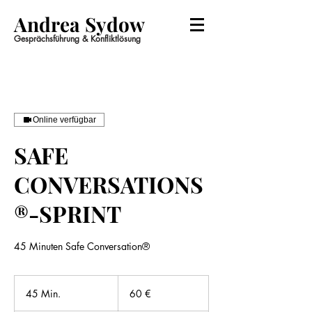
Andrea Sydow
Gesprächsführung & Konfliktlösung
Online verfügbar
SAFE
CONVERSATIONS
®-SPRINT
45 Minuten Safe Conversation®
60
Euro
45 Min.
4
60 €
5