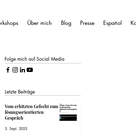
rkshops
Über mich
Blog
Presse
Español
Ko
Folge mich auf Social Media
Letzte Beiträge
Vom erhitzten Gefecht zum
lösungsorientierten
Gespräch
5. Sept. 2025