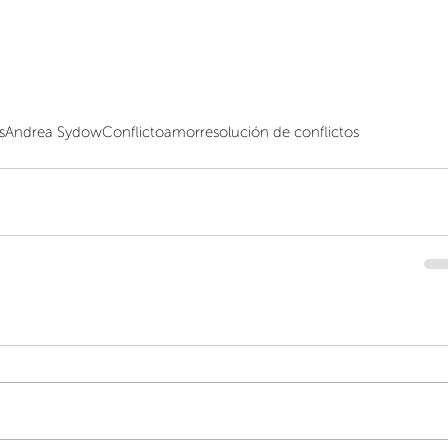
s
Andrea Sydow
Conflicto
amor
resolución de conflictos