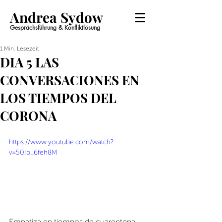
Andrea Sydow
Gesprächsführung & Konfliktlösung
1 Min. Lesezeit
DIA 5 LAS
CONVERSACIONES EN
LOS TIEMPOS DEL
CORONA
https://www.youtube.com/watch?
v=50Ib_6feh8M
Empatiza en tiempos de cuarentena 