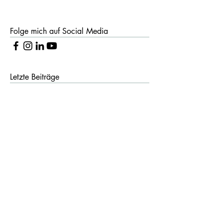
Folge mich auf Social Media
Letzte Beiträge
Vom erhitzten Gefecht zum
lösungsorientierten Gespräch
5. Sept. 2025
DISCUTIR SIN
POLARIZARNOS
11. Juli 2025