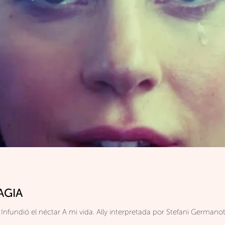
AGIA
Para mi madre. Contuvo Mis añicos. Infundió el néctar A mi vida. Ally interpretada 