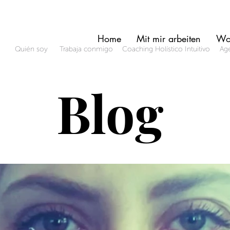
Home
Mit mir arbeiten
Wo
Quién soy
Trabaja conmigo
Coaching Holístico Intuitivo
Age
Blog